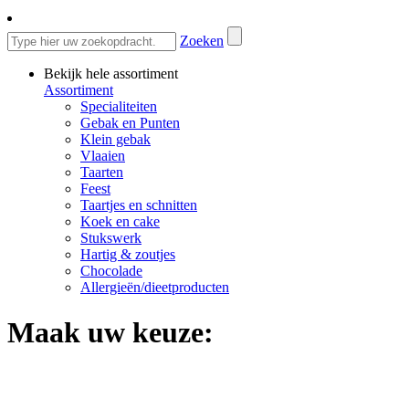
Zoeken
Bekijk hele assortiment
Assortiment
Specialiteiten
Gebak en Punten
Klein gebak
Vlaaien
Taarten
Feest
Taartjes en schnitten
Koek en cake
Stukswerk
Hartig & zoutjes
Chocolade
Allergieën/dieetproducten
Maak uw keuze: