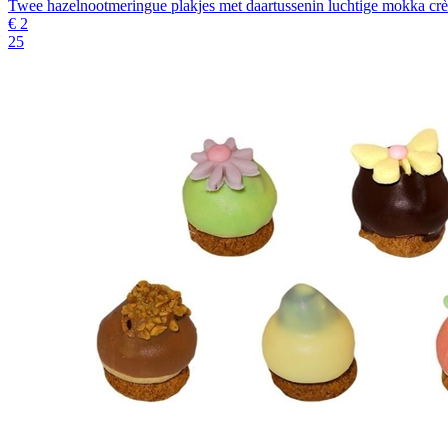
Twee hazelnootmeringue plakjes met daartussenin luchtige mokka cr
€
2
25