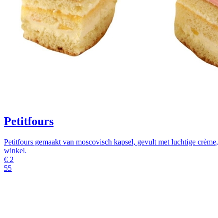
Petitfours
Petitfours gemaakt van moscovisch kapsel, gevult met luchtige crèm
winkel.
€
2
55