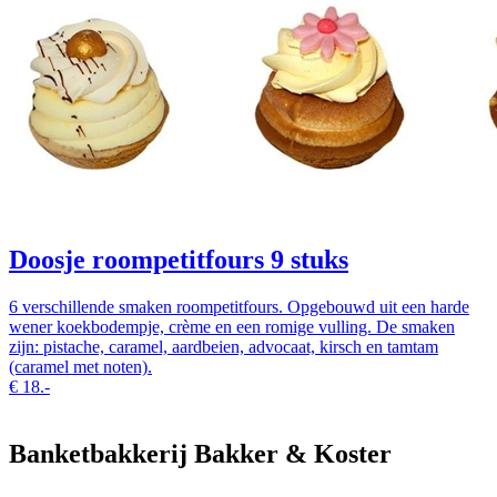
Doosje roompetitfours 9 stuks
6 verschillende smaken roompetitfours. Opgebouwd uit een harde
wener koekbodempje, crème en een romige vulling. De smaken
zijn: pistache, caramel, aardbeien, advocaat, kirsch en tamtam
(caramel met noten).
€
18.-
Banketbakkerij Bakker & Koster