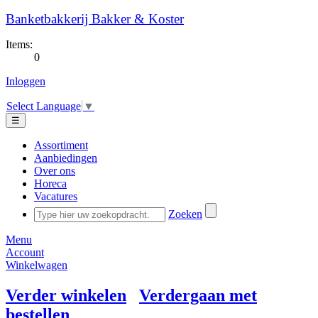
Banketbakkerij Bakker & Koster
Items:
0
Inloggen
Select Language
▼
☰
Assortiment
Aanbiedingen
Over ons
Horeca
Vacatures
Zoeken
Menu
Account
Winkelwagen
Verder winkelen
Verdergaan met
bestellen