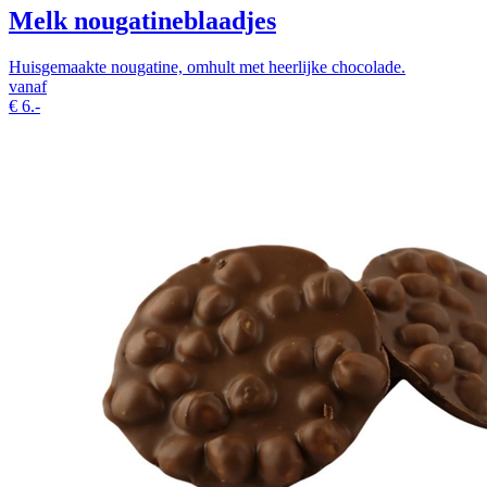
Melk nougatineblaadjes
Huisgemaakte nougatine, omhult met heerlijke chocolade.
vanaf
€
6.-