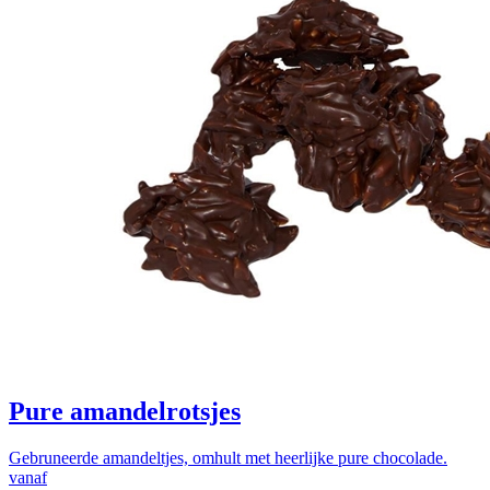
Pure amandelrotsjes
Gebruneerde amandeltjes, omhult met heerlijke pure chocolade.
vanaf