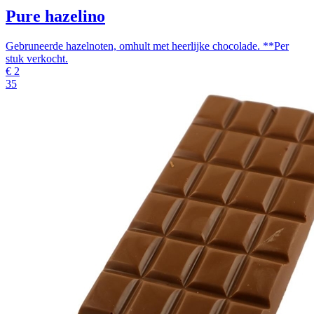
Pure hazelino
Gebruneerde hazelnoten, omhult met heerlijke chocolade. **Per
stuk verkocht.
€
2
35