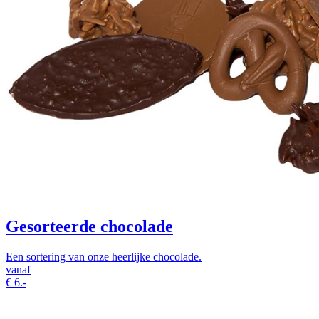
Gesorteerde chocolade
Een sortering van onze heerlijke chocolade.
vanaf
€
6.-