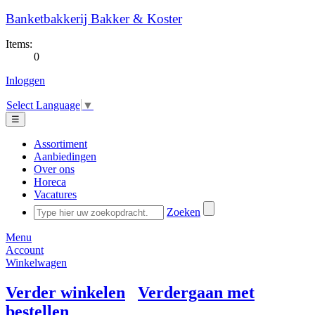
Banketbakkerij Bakker & Koster
Items:
0
Inloggen
Select Language
▼
☰
Assortiment
Aanbiedingen
Over ons
Horeca
Vacatures
Zoeken
Menu
Account
Winkelwagen
Verder winkelen
Verdergaan met
bestellen