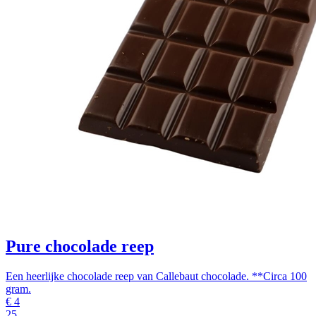
Pure chocolade reep
Een heerlijke chocolade reep van Callebaut chocolade. **Circa 100
gram.
€
4
25