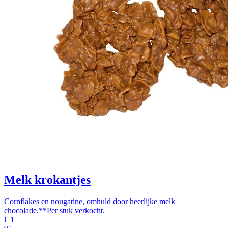
Melk krokantjes
Cornflakes en nougatine, omhuld door heerlijke melk
chocolade.**Per stuk verkocht.
€
1