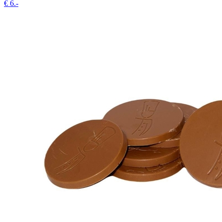
€
6.-