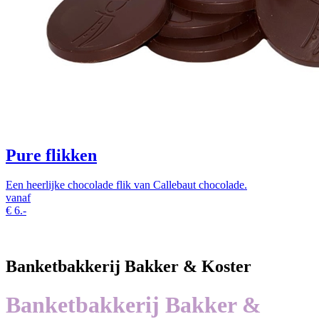
Pure flikken
Een heerlijke chocolade flik van Callebaut chocolade.
vanaf
€
6.-
Banketbakkerij Bakker & Koster
Banketbakkerij Bakker &