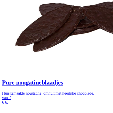
Pure nougatineblaadjes
Huisgemaakte nougatine, omhult met heerlijke chocolade.
vanaf
€
6.-