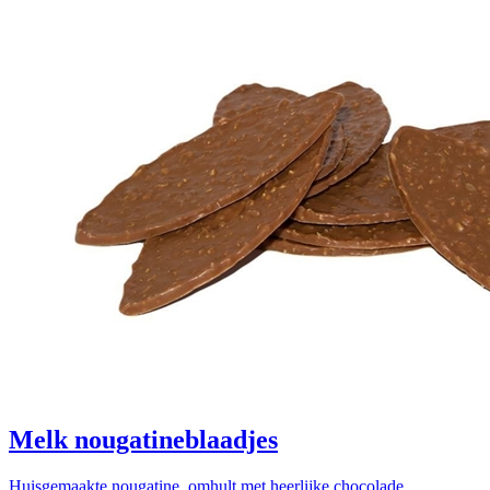
Melk nougatineblaadjes
Huisgemaakte nougatine, omhult met heerlijke chocolade.