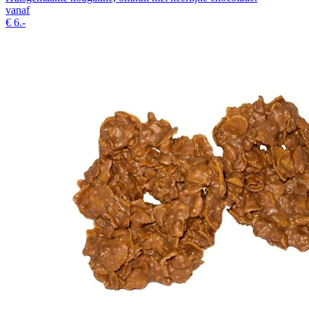
vanaf
€
6.-