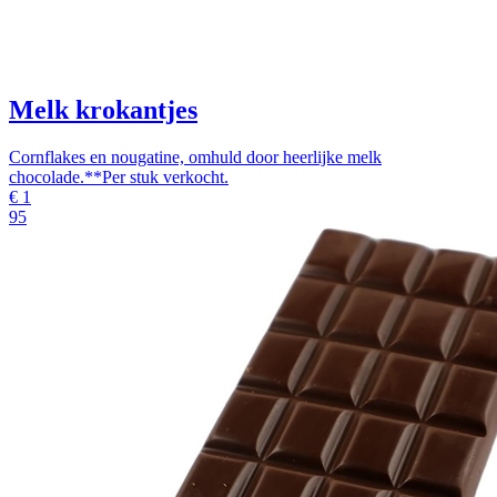
Melk krokantjes
Cornflakes en nougatine, omhuld door heerlijke melk
chocolade.**Per stuk verkocht.
€
1
95