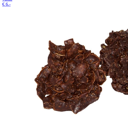
€
6.-