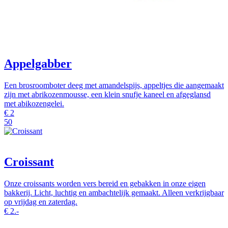
Appelgabber
Een brosroomboter deeg met amandelspijs, appeltjes die aangemaakt
zijn met abrikozenmousse, een klein snufje kaneel en afgeglansd
met abikozengelei.
€
2
50
Croissant
Onze croissants worden vers bereid en gebakken in onze eigen
bakkerij. Licht, luchtig en ambachtelijk gemaakt. Alleen verkrijgbaar
op vrijdag en zaterdag.
€
2.-