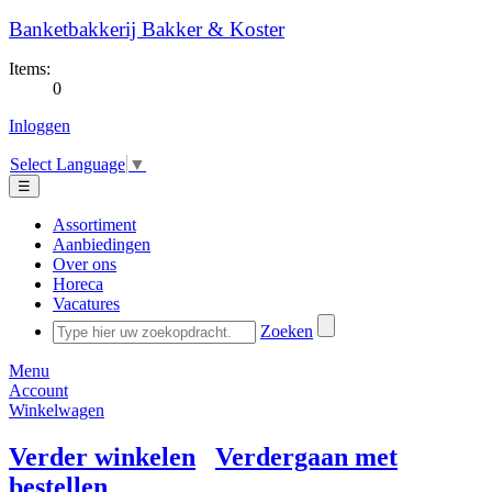
Banketbakkerij Bakker & Koster
Items:
0
Inloggen
Select Language
▼
☰
Assortiment
Aanbiedingen
Over ons
Horeca
Vacatures
Zoeken
Menu
Account
Winkelwagen
Verder winkelen
Verdergaan met
bestellen