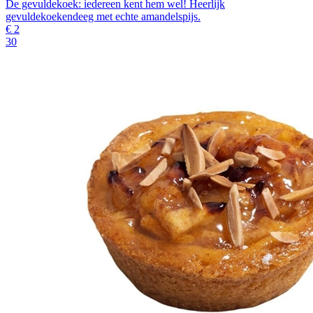
De gevuldekoek: iedereen kent hem wel! Heerlijk
gevuldekoekendeeg met echte amandelspijs.
€
2
30