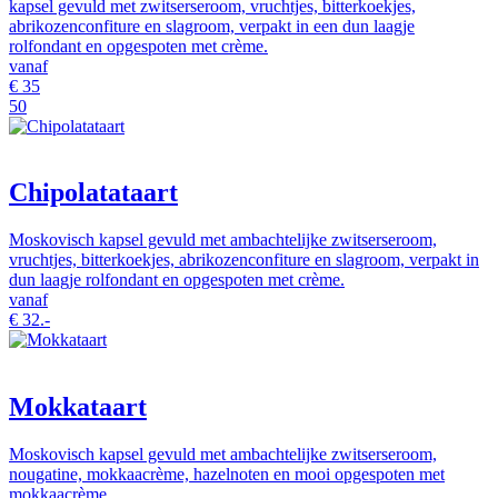
kapsel gevuld met zwitserseroom, vruchtjes, bitterkoekjes,
abrikozenconfiture en slagroom, verpakt in een dun laagje
rolfondant en opgespoten met crème.
vanaf
€
35
50
Chipolatataart
Moskovisch kapsel gevuld met ambachtelijke zwitserseroom,
vruchtjes, bitterkoekjes, abrikozenconfiture en slagroom, verpakt in
dun laagje rolfondant en opgespoten met crème.
vanaf
€
32.-
Mokkataart
Moskovisch kapsel gevuld met ambachtelijke zwitserseroom,
nougatine, mokkaacrème, hazelnoten en mooi opgespoten met
mokkaacrème.