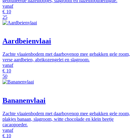
gebruneerde hazelnootjes, slagroom en hazelnootmeringue.
vanaf
€
10
25
Aardbeienvlaai
Zachte vlaaienbodem met daarbovenop mee gebakken gele room,
verse aardbeien, abrikozengelei en slagroom.
vanaf
€
10
50
Bananenvlaai
Zachte vlaaienbodem met daarbovenop mee gebakken gele room,
plakjes banaan, slagroom, witte chocolade en klein beetje
cacaopoeder.
vanaf
€
10