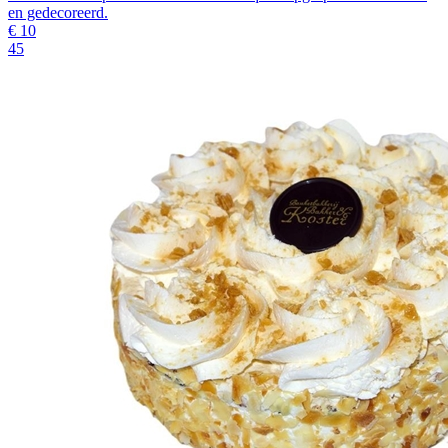
en gedecoreerd.
€
10
45