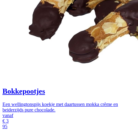
Bokkepootjes
Een wellingtonspijs koekje met daartussen mokka crème en
beiderzijds pure chocolade.
vanaf
€
3
95