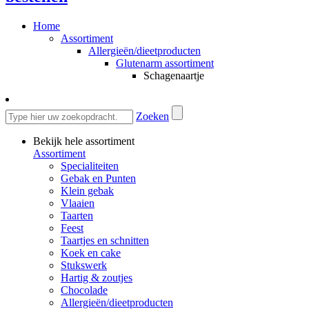
Home
Assortiment
Allergieën/dieetproducten
Glutenarm assortiment
Schagenaartje
Zoeken
Bekijk hele assortiment
Assortiment
Specialiteiten
Gebak en Punten
Klein gebak
Vlaaien
Taarten
Feest
Taartjes en schnitten
Koek en cake
Stukswerk
Hartig & zoutjes
Chocolade
Allergieën/dieetproducten