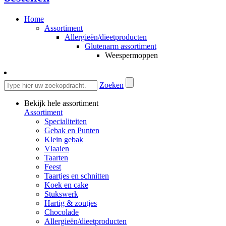
Home
Assortiment
Allergieën/dieetproducten
Glutenarm assortiment
Weespermoppen
Zoeken
Bekijk hele assortiment
Assortiment
Specialiteiten
Gebak en Punten
Klein gebak
Vlaaien
Taarten
Feest
Taartjes en schnitten
Koek en cake
Stukswerk
Hartig & zoutjes
Chocolade
Allergieën/dieetproducten