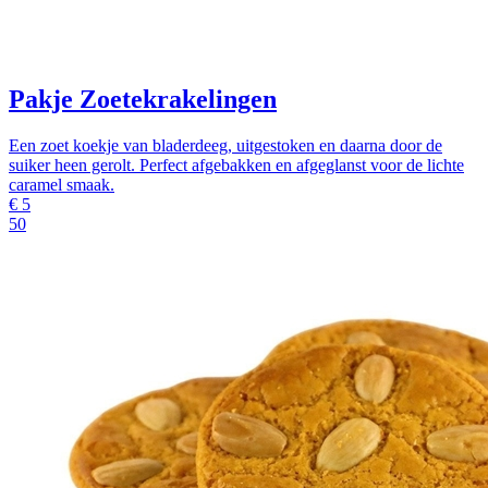
Pakje Zoetekrakelingen
Een zoet koekje van bladerdeeg, uitgestoken en daarna door de
suiker heen gerolt. Perfect afgebakken en afgeglanst voor de lichte
caramel smaak.
€
5
50