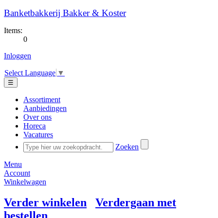
Banketbakkerij Bakker & Koster
Items:
0
Inloggen
Select Language
▼
☰
Assortiment
Aanbiedingen
Over ons
Horeca
Vacatures
Zoeken
Menu
Account
Winkelwagen
Verder winkelen
Verdergaan met
bestellen