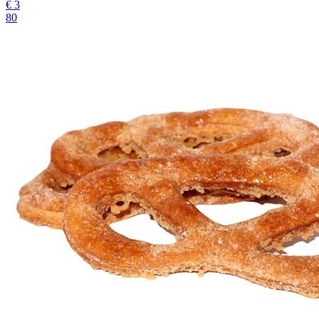
€
3
80