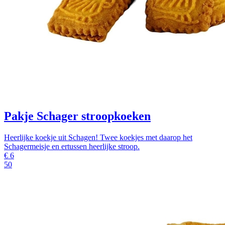
Pakje Schager stroopkoeken
Heerlijke koekje uit Schagen! Twee koekjes met daarop het
Schagermeisje en ertussen heerlijke stroop.
€
6
50