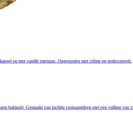
kapsel en met vanille merique. Opgespoten met crème en gedecoreerd.
en bakkerij. Gemaakt van luchtig croissantdeeg met een vulling van ch