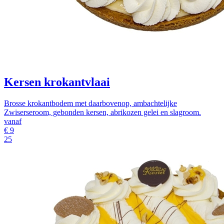
Kersen krokantvlaai
Brosse krokantbodem met daarbovenop, ambachtelijke
Zwiserseroom, gebonden kersen, abrikozen gelei en slagroom.
vanaf
€
9
25