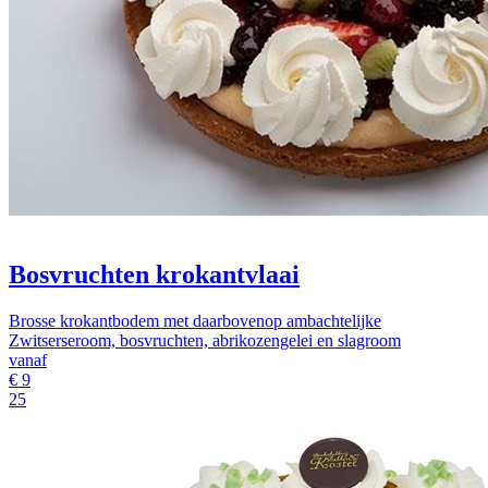
Bosvruchten krokantvlaai
Brosse krokantbodem met daarbovenop ambachtelijke
Zwitserseroom, bosvruchten, abrikozengelei en slagroom
vanaf
€
9
25