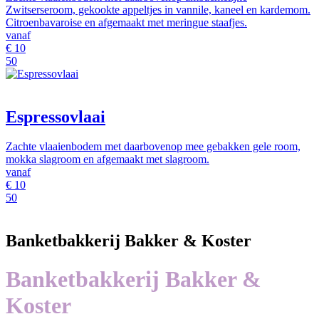
Zwitserseroom, gekookte appeltjes in vannile, kaneel en kardemom.
Citroenbavaroise en afgemaakt met meringue staafjes.
vanaf
€
10
50
Espressovlaai
Zachte vlaaienbodem met daarbovenop mee gebakken gele room,
mokka slagroom en afgemaakt met slagroom.
vanaf
€
10
50
Banketbakkerij Bakker & Koster
Banketbakkerij Bakker &
Koster