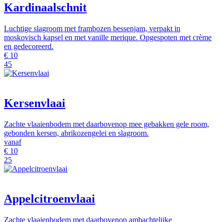
Kardinaalschnit
Luchtige slagroom met frambozen bessenjam, verpakt in
moskovisch kapsel en met vanille merique. Opgespoten met crème
en gedecoreerd.
€
10
45
Kersenvlaai
Zachte vlaaienbodem met daarbovenop mee gebakken gele room,
gebonden kersen, abrikozengelei en slagroom.
vanaf
€
10
25
Appelcitroenvlaai
Zachte vlaaienbodem met daarbovenop ambachtelijke