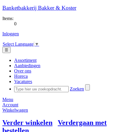
Banketbakkerij Bakker & Koster
Items:
0
Inloggen
Select Language
▼
☰
Assortiment
Aanbiedingen
Over ons
Horeca
Vacatures
Zoeken
Menu
Account
Winkelwagen
Verder winkelen
Verdergaan met
bestellen