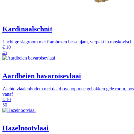
Kardinaalschnit
Luchtige slagroom met frambozen bessenjam, verpakt in moskovisch 
€
10
45
Aardbeien bavaroisevlaai
Zachte vlaaienbodem met daarbovenop mee gebakken gele room, bosvr
vanaf
€
10
50
Hazelnootvlaai