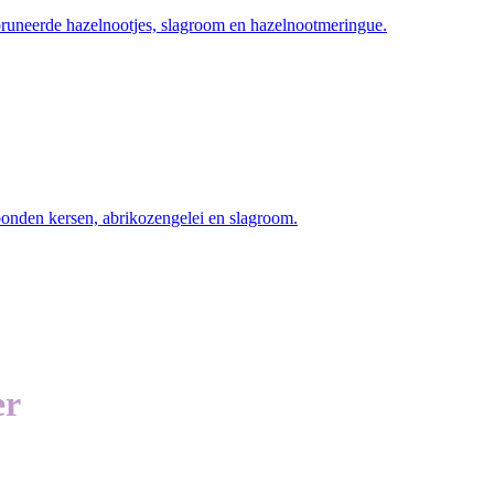
uneerde hazelnootjes, slagroom en hazelnootmeringue.
nden kersen, abrikozengelei en slagroom.
er