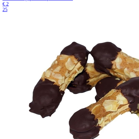
€
2
25