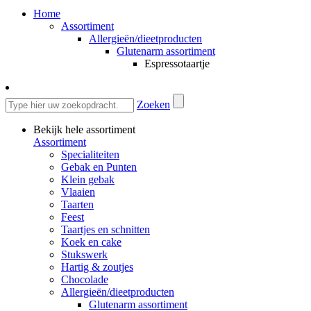
Home
Assortiment
Allergieën/dieetproducten
Glutenarm assortiment
Espressotaartje
Zoeken
Bekijk hele assortiment
Assortiment
Specialiteiten
Gebak en Punten
Klein gebak
Vlaaien
Taarten
Feest
Taartjes en schnitten
Koek en cake
Stukswerk
Hartig & zoutjes
Chocolade
Allergieën/dieetproducten
Glutenarm assortiment