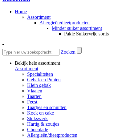
Home
Assortiment
Allergieën/dieetproducten
Minder suiker assortiment
Pakje Suikervrije sprits
Zoeken
Bekijk hele assortiment
Assortiment
Specialiteiten
Gebak en Punten
Klein gebak
Vlaaien
Taarten
Feest
Taartjes en schnitten
Koek en cake
Stukswerk
Hartig & zoutjes
Chocolade
Allergieën/dieetproducten