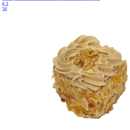
€
3
50