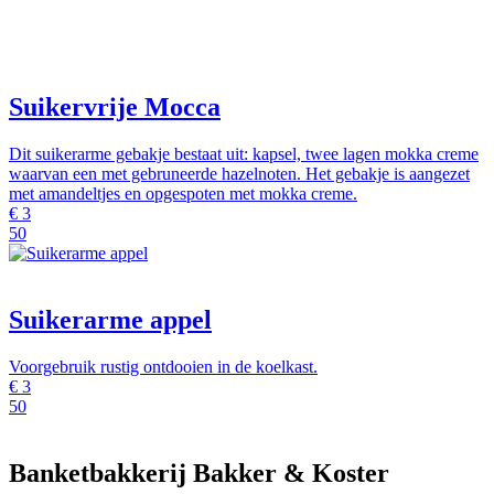
Suikervrije Mocca
Dit suikerarme gebakje bestaat uit: kapsel, twee lagen mokka creme
waarvan een met gebruneerde hazelnoten. Het gebakje is aangezet
met amandeltjes en opgespoten met mokka creme.
€
3
50
Suikerarme appel
Voorgebruik rustig ontdooien in de koelkast.
€
3
50
Banketbakkerij Bakker & Koster