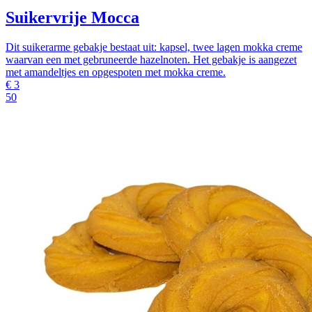
Suikervrije Mocca
Dit suikerarme gebakje bestaat uit: kapsel, twee lagen mokka creme
waarvan een met gebruneerde hazelnoten. Het gebakje is aangezet
met amandeltjes en opgespoten met mokka creme.
€
3
50