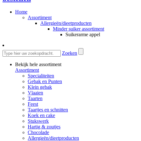
Home
Assortiment
Allergieën/dieetproducten
Minder suiker assortiment
Suikerarme appel
Zoeken
Bekijk hele assortiment
Assortiment
Specialiteiten
Gebak en Punten
Klein gebak
Vlaaien
Taarten
Feest
Taartjes en schnitten
Koek en cake
Stukswerk
Hartig & zoutjes
Chocolade
Allergieën/dieetproducten