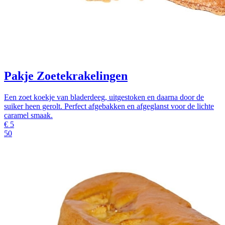
Pakje Zoetekrakelingen
Een zoet koekje van bladerdeeg, uitgestoken en daarna door de
suiker heen gerolt. Perfect afgebakken en afgeglanst voor de lichte
caramel smaak.
€
5
50