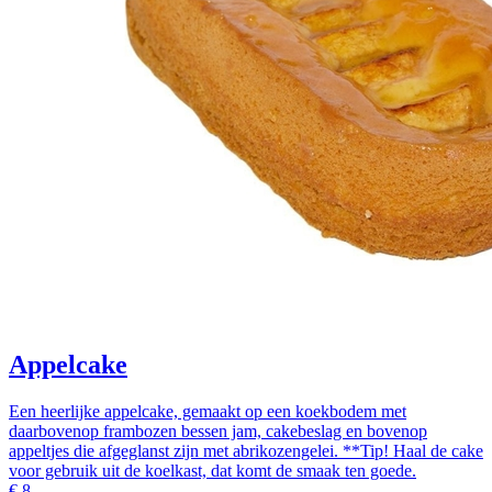
Appelcake
Een heerlijke appelcake, gemaakt op een koekbodem met
daarbovenop frambozen bessen jam, cakebeslag en bovenop
appeltjes die afgeglanst zijn met abrikozengelei. **Tip! Haal de cake
voor gebruik uit de koelkast, dat komt de smaak ten goede.
€
8