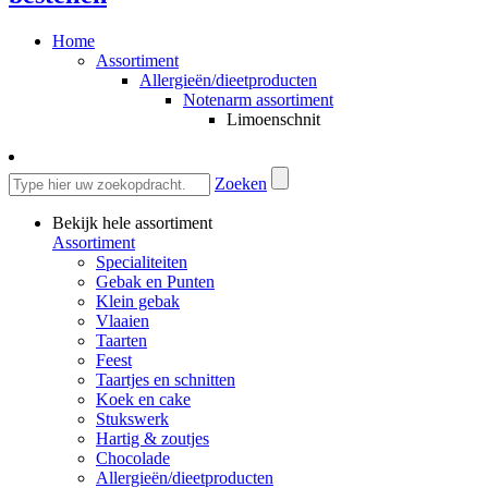
Home
Assortiment
Allergieën/dieetproducten
Notenarm assortiment
Limoenschnit
Zoeken
Bekijk hele assortiment
Assortiment
Specialiteiten
Gebak en Punten
Klein gebak
Vlaaien
Taarten
Feest
Taartjes en schnitten
Koek en cake
Stukswerk
Hartig & zoutjes
Chocolade
Allergieën/dieetproducten