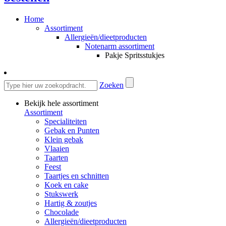
Home
Assortiment
Allergieën/dieetproducten
Notenarm assortiment
Pakje Spritsstukjes
Zoeken
Bekijk hele assortiment
Assortiment
Specialiteiten
Gebak en Punten
Klein gebak
Vlaaien
Taarten
Feest
Taartjes en schnitten
Koek en cake
Stukswerk
Hartig & zoutjes
Chocolade
Allergieën/dieetproducten