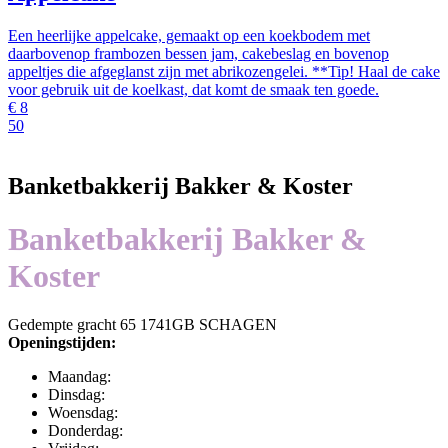
Een heerlijke appelcake, gemaakt op een koekbodem met
daarbovenop frambozen bessen jam, cakebeslag en bovenop
appeltjes die afgeglanst zijn met abrikozengelei. **Tip! Haal de cake
voor gebruik uit de koelkast, dat komt de smaak ten goede.
€
8
50
Banketbakkerij Bakker & Koster
Banketbakkerij Bakker &
Koster
Gedempte gracht 65 1741GB SCHAGEN
Openingstijden:
Maandag:
Dinsdag:
Woensdag:
Donderdag: